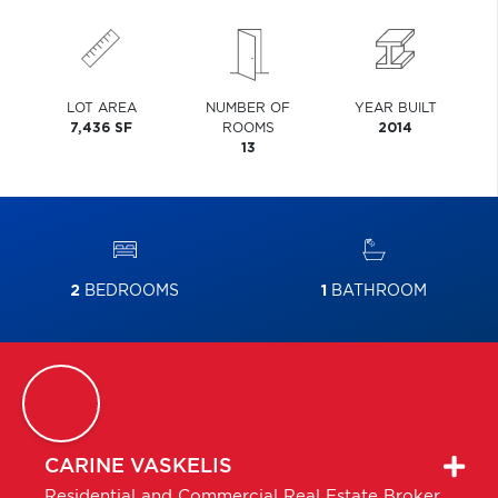
LOT AREA
NUMBER OF
YEAR BUILT
7,436 SF
ROOMS
2014
13
2
BEDROOMS
1
BATHROOM
CARINE
VASKELIS
Residential and Commercial Real Estate Broker