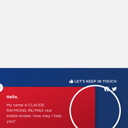
LET'S KEEP IN TOUCH
×
Hello,
My name is CLAUDE
RAYMOND, RE/MAX real
estate broker. How may I help
you?