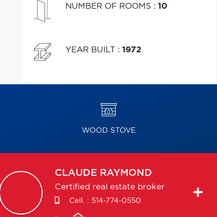
NUMBER OF ROOMS
:
10
YEAR BUILT
:
1972
WOOD STOVE
CLAUDE
RAYMOND
Certified real estate broker
Cell. :
514-774-0550