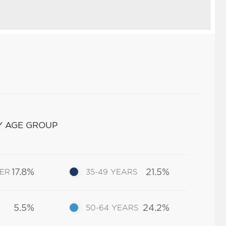
Y AGE GROUP
17.8%
21.5%
DER
35-49 YEARS
5.5%
24.2%
50-64 YEARS