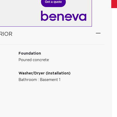
Get a quote
RIOR
Foundation
Poured concrete
Washer/Dryer (installation)
Bathroom : Basement 1