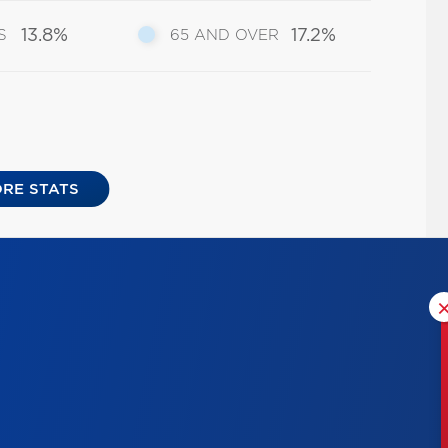
13.8%
17.2%
S
65 AND OVER
RE STATS