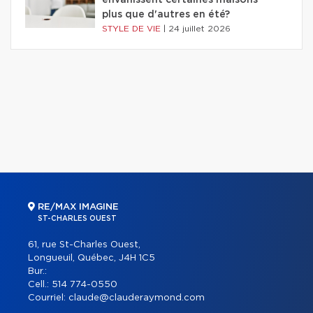
envahissent certaines maisons
plus que d'autres en été?
STYLE DE VIE
|
24 juillet 2026
RE/MAX IMAGINE
ST-CHARLES OUEST
61, rue St-Charles Ouest,
Longueuil, Québec, J4H 1C5
Bur.:
Cell.:
514 774-0550
Courriel:
claude@clauderaymond.com